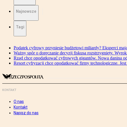
Najnowsze
Tagi
Podatek cyfrowy przyniesie budżetowi miliardy? Eksperci maj
Ważny spór o doręczanie decyzji fiskusa rozstrzygnięty. Wyr
Rząd chce opodatkować cyfrowych gigantów. Nowa danina od
Resort cyfryzacji chce opodatkować firmy technologiczne. Jest
KONTAKT
O nas
Kontakt
Napisz do nas