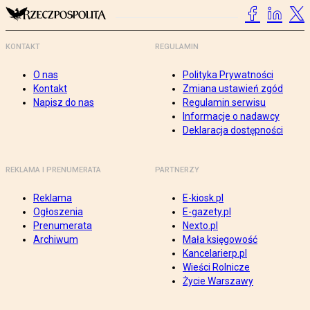
KONTAKT
REGULAMIN
O nas
Polityka Prywatności
Kontakt
Zmiana ustawień zgód
Napisz do nas
Regulamin serwisu
Informacje o nadawcy
Deklaracja dostępności
REKLAMA I PRENUMERATA
PARTNERZY
Reklama
E-kiosk.pl
Ogłoszenia
E-gazety.pl
Prenumerata
Nexto.pl
Archiwum
Mała księgowość
Kancelarierp.pl
Wieści Rolnicze
Życie Warszawy