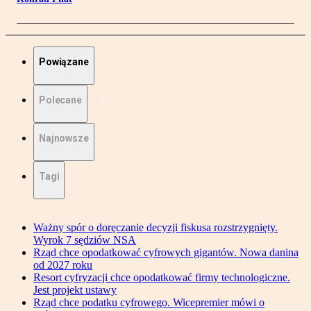
Powiązane
Polecane
Najnowsze
Tagi
Ważny spór o doręczanie decyzji fiskusa rozstrzygnięty.
Wyrok 7 sędziów NSA
Rząd chce opodatkować cyfrowych gigantów. Nowa danina
od 2027 roku
Resort cyfryzacji chce opodatkować firmy technologiczne.
Jest projekt ustawy
Rząd chce podatku cyfrowego. Wicepremier mówi o