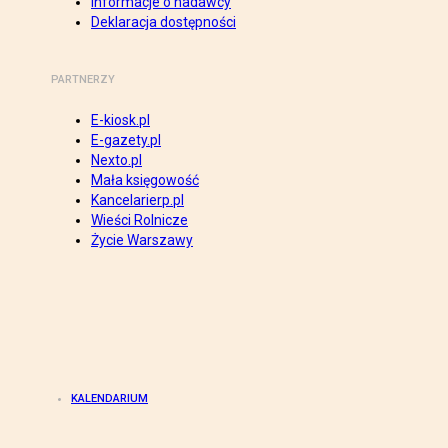
Informacje o nadawcy
Deklaracja dostępności
PARTNERZY
E-kiosk.pl
E-gazety.pl
Nexto.pl
Mała księgowość
Kancelarierp.pl
Wieści Rolnicze
Życie Warszawy
KALENDARIUM