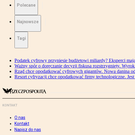
Polecane
Najnowsze
Tagi
Podatek cyfrowy przyniesie budżetowi miliardy? Eksperci maj
Ważny spór o doręczanie decyzji fiskusa rozstrzygnięty. Wyr
Rząd chce opodatkować cyfrowych gigantów. Nowa danina od
Resort cyfryzacji chce opodatkować firmy technologiczne. Jest
KONTAKT
O nas
Kontakt
Napisz do nas