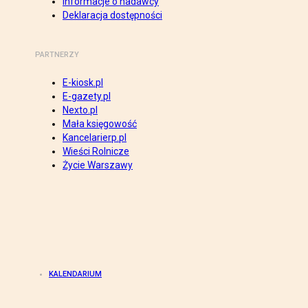
Informacje o nadawcy
Deklaracja dostępności
PARTNERZY
E-kiosk.pl
E-gazety.pl
Nexto.pl
Mała księgowość
Kancelarierp.pl
Wieści Rolnicze
Życie Warszawy
KALENDARIUM