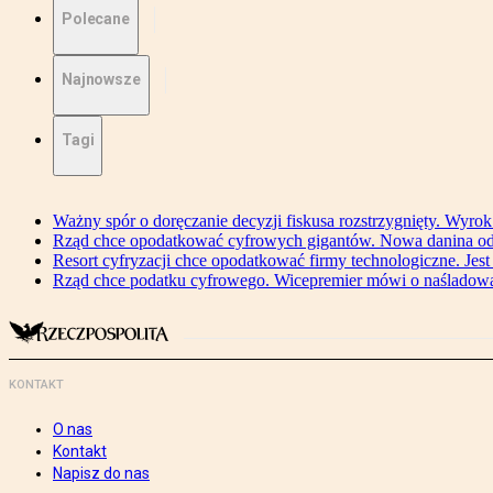
Polecane
Najnowsze
Tagi
Ważny spór o doręczanie decyzji fiskusa rozstrzygnięty. Wyr
Rząd chce opodatkować cyfrowych gigantów. Nowa danina od
Resort cyfryzacji chce opodatkować firmy technologiczne. Jest
Rząd chce podatku cyfrowego. Wicepremier mówi o naśladow
KONTAKT
O nas
Kontakt
Napisz do nas