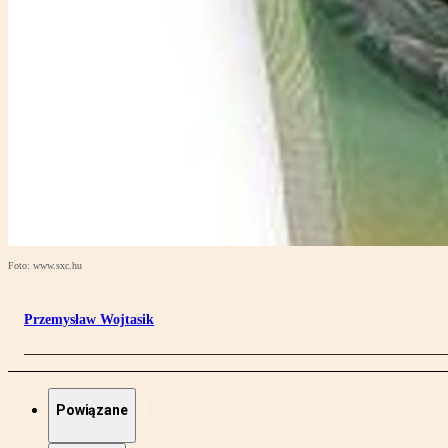
Foto: www.sxc.hu
Przemysław Wojtasik
Powiązane