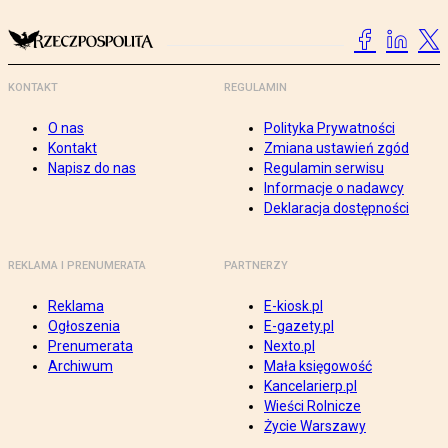
KONTAKT
REGULAMIN
O nas
Polityka Prywatności
Kontakt
Zmiana ustawień zgód
Napisz do nas
Regulamin serwisu
Informacje o nadawcy
Deklaracja dostępności
REKLAMA I PRENUMERATA
PARTNERZY
Reklama
E-kiosk.pl
Ogłoszenia
E-gazety.pl
Prenumerata
Nexto.pl
Archiwum
Mała księgowość
Kancelarierp.pl
Wieści Rolnicze
Życie Warszawy