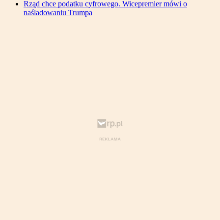
Rząd chce podatku cyfrowego. Wicepremier mówi o
naśladowaniu Trumpa