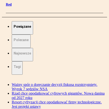
Red
Powiązane
Polecane
Najnowsze
Tagi
Ważny spór o doręczanie decyzji fiskusa rozstrzygnięty.
Wyrok 7 sędziów NSA
Rząd chce opodatkować cyfrowych gigantów. Nowa danina
od 2027 roku
Resort cyfryzacji chce opodatkować firmy technologiczne.
Jest projekt ustawy