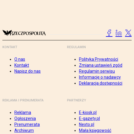
KONTAKT
REGULAMIN
O nas
Polityka Prywatności
Kontakt
Zmiana ustawień zgód
Napisz do nas
Regulamin serwisu
Informacje o nadawcy
Deklaracja dostępności
REKLAMA I PRENUMERATA
PARTNERZY
Reklama
E-kiosk.pl
Ogłoszenia
E-gazety.pl
Prenumerata
Nexto.pl
Archiwum
Mała księgowość