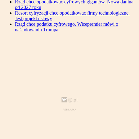
Rząd chce opodatkować cyfrowych gigantów. Nowa danina
od 2027 roku
Resort cyfryzacji chce opodatkować firmy technologiczne.
Jest projekt ustawy
Rząd chce podatku cyfrowego. Wicepremier mówi o
naśladowaniu Trumpa