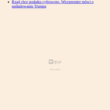
Rząd chce podatku cyfrowego. Wicepremier mówi o
naśladowaniu Trumpa