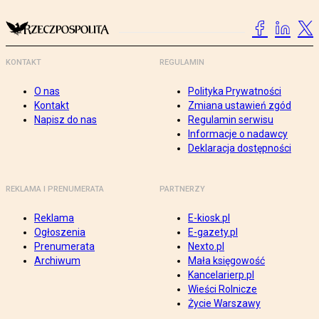
KONTAKT
REGULAMIN
O nas
Polityka Prywatności
Kontakt
Zmiana ustawień zgód
Napisz do nas
Regulamin serwisu
Informacje o nadawcy
Deklaracja dostępności
REKLAMA I PRENUMERATA
PARTNERZY
Reklama
E-kiosk.pl
Ogłoszenia
E-gazety.pl
Prenumerata
Nexto.pl
Archiwum
Mała księgowość
Kancelarierp.pl
Wieści Rolnicze
Życie Warszawy