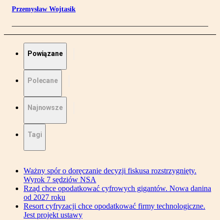
Przemysław Wojtasik
Powiązane
Polecane
Najnowsze
Tagi
Ważny spór o doręczanie decyzji fiskusa rozstrzygnięty.
Wyrok 7 sędziów NSA
Rząd chce opodatkować cyfrowych gigantów. Nowa danina
od 2027 roku
Resort cyfryzacji chce opodatkować firmy technologiczne.
Jest projekt ustawy