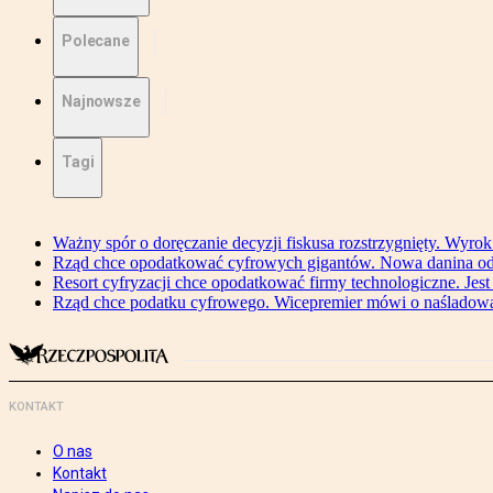
Polecane
Najnowsze
Tagi
Ważny spór o doręczanie decyzji fiskusa rozstrzygnięty. Wyr
Rząd chce opodatkować cyfrowych gigantów. Nowa danina od
Resort cyfryzacji chce opodatkować firmy technologiczne. Jest
Rząd chce podatku cyfrowego. Wicepremier mówi o naśladow
KONTAKT
O nas
Kontakt