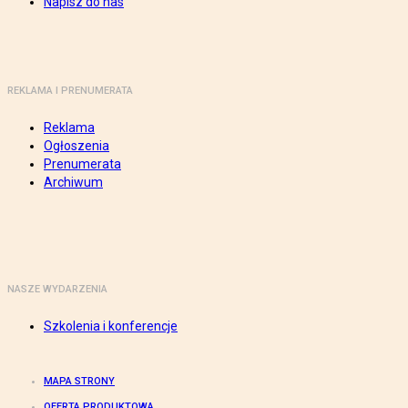
Napisz do nas
REKLAMA I PRENUMERATA
Reklama
Ogłoszenia
Prenumerata
Archiwum
NASZE WYDARZENIA
Szkolenia i konferencje
MAPA STRONY
OFERTA PRODUKTOWA