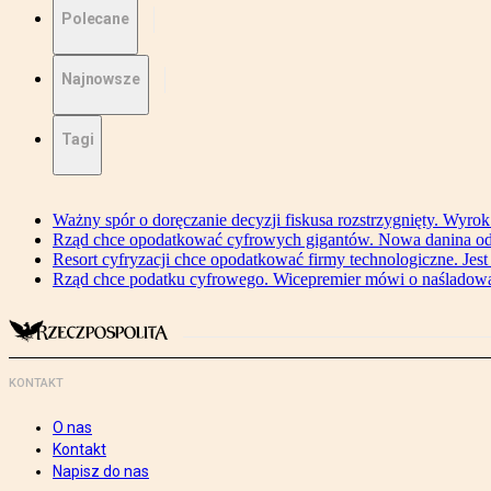
Polecane
Najnowsze
Tagi
Ważny spór o doręczanie decyzji fiskusa rozstrzygnięty. Wyr
Rząd chce opodatkować cyfrowych gigantów. Nowa danina od
Resort cyfryzacji chce opodatkować firmy technologiczne. Jest
Rząd chce podatku cyfrowego. Wicepremier mówi o naśladow
KONTAKT
O nas
Kontakt
Napisz do nas