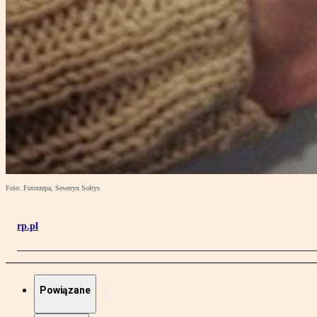
Foto: Fotorzepa, Seweryn Sołtys
rp.pl
Powiązane