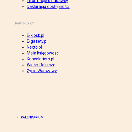
Informacje o nadawcy
Deklaracja dostępności
PARTNERZY
E-kiosk.pl
E-gazety.pl
Nexto.pl
Mała księgowość
Kancelarierp.pl
Wieści Rolnicze
Życie Warszawy
KALENDARIUM