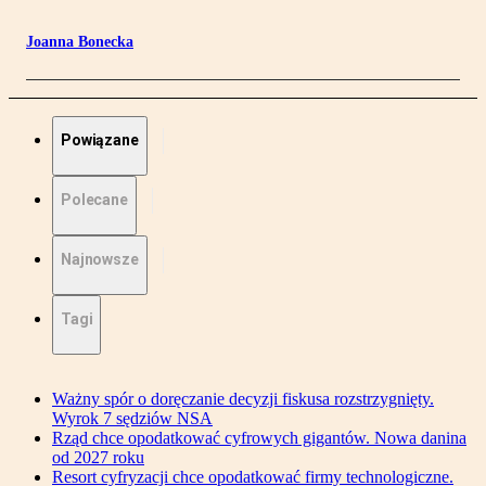
Joanna Bonecka
Powiązane
Polecane
Najnowsze
Tagi
Ważny spór o doręczanie decyzji fiskusa rozstrzygnięty.
Wyrok 7 sędziów NSA
Rząd chce opodatkować cyfrowych gigantów. Nowa danina
od 2027 roku
Resort cyfryzacji chce opodatkować firmy technologiczne.