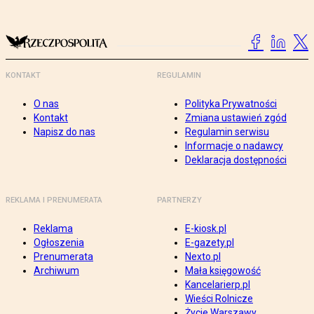
KONTAKT
REGULAMIN
O nas
Polityka Prywatności
Kontakt
Zmiana ustawień zgód
Napisz do nas
Regulamin serwisu
Informacje o nadawcy
Deklaracja dostępności
REKLAMA I PRENUMERATA
PARTNERZY
Reklama
E-kiosk.pl
Ogłoszenia
E-gazety.pl
Prenumerata
Nexto.pl
Archiwum
Mała księgowość
Kancelarierp.pl
Wieści Rolnicze
Życie Warszawy