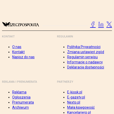
KONTAKT
REGULAMIN
O nas
Polityka Prywatności
Kontakt
Zmiana ustawień zgód
Napisz do nas
Regulamin serwisu
Informacje o nadawcy
Deklaracja dostępności
REKLAMA I PRENUMERATA
PARTNERZY
Reklama
E-kiosk.pl
Ogłoszenia
E-gazety.pl
Prenumerata
Nexto.pl
Archiwum
Mała księgowość
Kancelarierp.pl