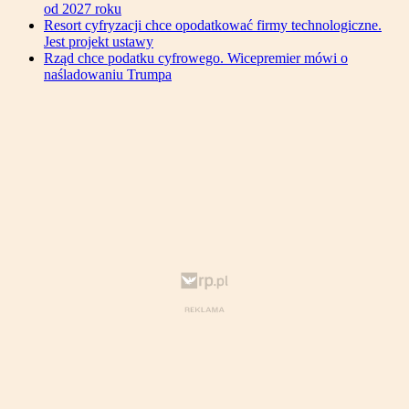
od 2027 roku
Resort cyfryzacji chce opodatkować firmy technologiczne.
Jest projekt ustawy
Rząd chce podatku cyfrowego. Wicepremier mówi o
naśladowaniu Trumpa