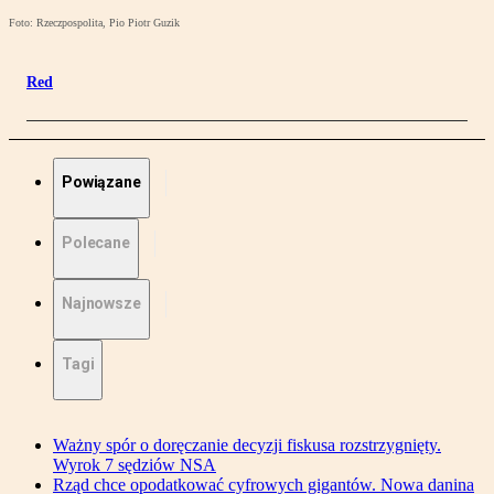
Foto: Rzeczpospolita, Pio Piotr Guzik
Red
Powiązane
Polecane
Najnowsze
Tagi
Ważny spór o doręczanie decyzji fiskusa rozstrzygnięty.
Wyrok 7 sędziów NSA
Rząd chce opodatkować cyfrowych gigantów. Nowa danina