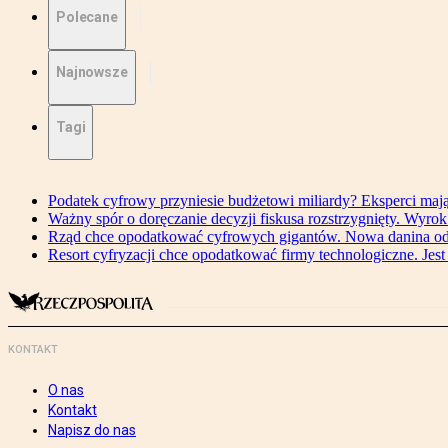
Polecane
Najnowsze
Tagi
Podatek cyfrowy przyniesie budżetowi miliardy? Eksperci maj
Ważny spór o doręczanie decyzji fiskusa rozstrzygnięty. Wyr
Rząd chce opodatkować cyfrowych gigantów. Nowa danina od
Resort cyfryzacji chce opodatkować firmy technologiczne. Jest
KONTAKT
O nas
Kontakt
Napisz do nas