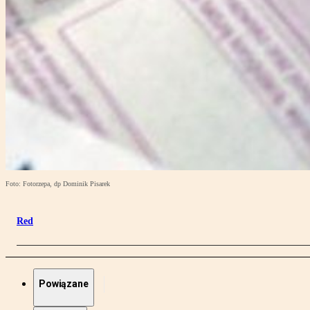
Foto: Fotorzepa, dp Dominik Pisarek
Red
Powiązane