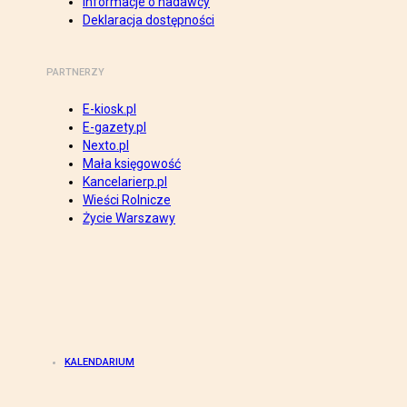
Informacje o nadawcy
Deklaracja dostępności
PARTNERZY
E-kiosk.pl
E-gazety.pl
Nexto.pl
Mała księgowość
Kancelarierp.pl
Wieści Rolnicze
Życie Warszawy
KALENDARIUM