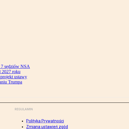
ok 7 sędziów NSA
 2027 roku
 projekt ustawy
aniu Trumpa
REGULAMIN
Polityka Prywatności
Zmiana ustawień zgód