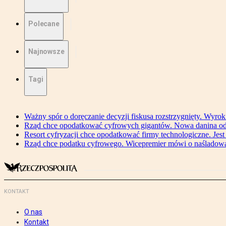
Polecane
Najnowsze
Tagi
Ważny spór o doręczanie decyzji fiskusa rozstrzygnięty. Wyr
Rząd chce opodatkować cyfrowych gigantów. Nowa danina od
Resort cyfryzacji chce opodatkować firmy technologiczne. Jest
Rząd chce podatku cyfrowego. Wicepremier mówi o naśladow
KONTAKT
O nas
Kontakt