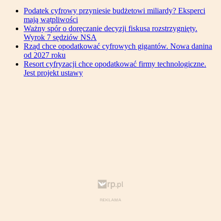
Podatek cyfrowy przyniesie budżetowi miliardy? Eksperci
mają wątpliwości
Ważny spór o doręczanie decyzji fiskusa rozstrzygnięty.
Wyrok 7 sędziów NSA
Rząd chce opodatkować cyfrowych gigantów. Nowa danina
od 2027 roku
Resort cyfryzacji chce opodatkować firmy technologiczne.
Jest projekt ustawy