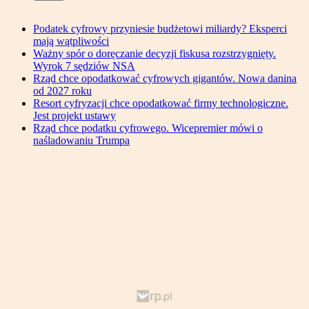
Podatek cyfrowy przyniesie budżetowi miliardy? Eksperci
mają wątpliwości
Ważny spór o doręczanie decyzji fiskusa rozstrzygnięty.
Wyrok 7 sędziów NSA
Rząd chce opodatkować cyfrowych gigantów. Nowa danina
od 2027 roku
Resort cyfryzacji chce opodatkować firmy technologiczne.
Jest projekt ustawy
Rząd chce podatku cyfrowego. Wicepremier mówi o
naśladowaniu Trumpa