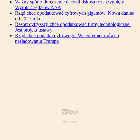
Ważny spór o doręczanie decyzji fiskusa rozstrzygnięty.
Wyrok 7 sędziów NSA
Rząd chce opodatkować cyfrowych gigantów. Nowa danina
od 2027 roku
Resort cyfryzacji chce opodatkować firmy technologiczne.
Jest projekt ustawy
Rząd chce podatku cyfrowego. Wicepremier mówi o
naśladowaniu Trumpa