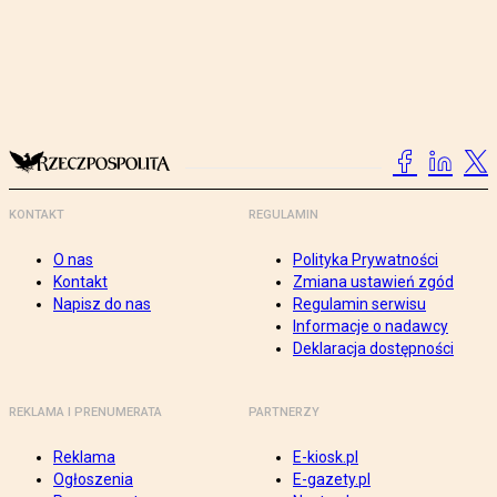
KONTAKT
REGULAMIN
O nas
Polityka Prywatności
Kontakt
Zmiana ustawień zgód
Napisz do nas
Regulamin serwisu
Informacje o nadawcy
Deklaracja dostępności
REKLAMA I PRENUMERATA
PARTNERZY
Reklama
E-kiosk.pl
Ogłoszenia
E-gazety.pl