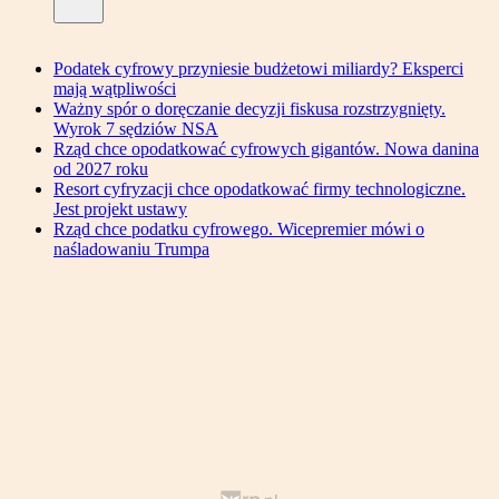
Podatek cyfrowy przyniesie budżetowi miliardy? Eksperci
mają wątpliwości
Ważny spór o doręczanie decyzji fiskusa rozstrzygnięty.
Wyrok 7 sędziów NSA
Rząd chce opodatkować cyfrowych gigantów. Nowa danina
od 2027 roku
Resort cyfryzacji chce opodatkować firmy technologiczne.
Jest projekt ustawy
Rząd chce podatku cyfrowego. Wicepremier mówi o
naśladowaniu Trumpa