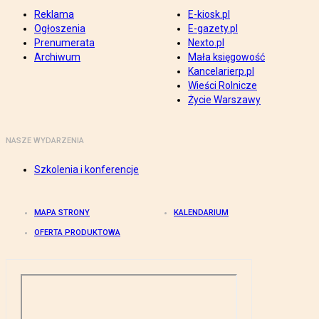
Reklama
E-kiosk.pl
Ogłoszenia
E-gazety.pl
Prenumerata
Nexto.pl
Archiwum
Mała księgowość
Kancelarierp.pl
Wieści Rolnicze
Życie Warszawy
NASZE WYDARZENIA
Szkolenia i konferencje
MAPA STRONY
KALENDARIUM
OFERTA PRODUKTOWA