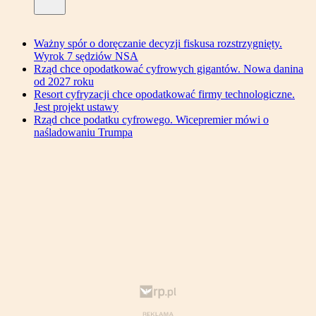
Ważny spór o doręczanie decyzji fiskusa rozstrzygnięty.
Wyrok 7 sędziów NSA
Rząd chce opodatkować cyfrowych gigantów. Nowa danina
od 2027 roku
Resort cyfryzacji chce opodatkować firmy technologiczne.
Jest projekt ustawy
Rząd chce podatku cyfrowego. Wicepremier mówi o
naśladowaniu Trumpa