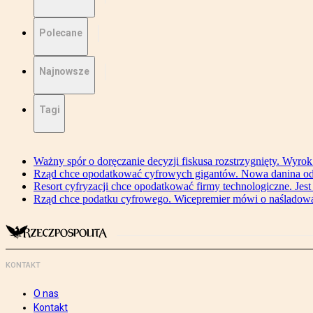
Polecane
Najnowsze
Tagi
Ważny spór o doręczanie decyzji fiskusa rozstrzygnięty. Wyr
Rząd chce opodatkować cyfrowych gigantów. Nowa danina od
Resort cyfryzacji chce opodatkować firmy technologiczne. Jest
Rząd chce podatku cyfrowego. Wicepremier mówi o naśladow
KONTAKT
O nas
Kontakt