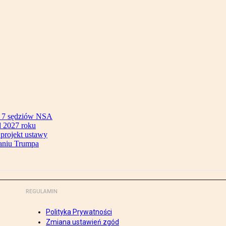
ok 7 sędziów NSA
 2027 roku
 projekt ustawy
aniu Trumpa
REGULAMIN
Polityka Prywatności
Zmiana ustawień zgód