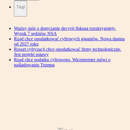
Tagi
Ważny spór o doręczanie decyzji fiskusa rozstrzygnięty.
Wyrok 7 sędziów NSA
Rząd chce opodatkować cyfrowych gigantów. Nowa danina
od 2027 roku
Resort cyfryzacji chce opodatkować firmy technologiczne.
Jest projekt ustawy
Rząd chce podatku cyfrowego. Wicepremier mówi o
naśladowaniu Trumpa