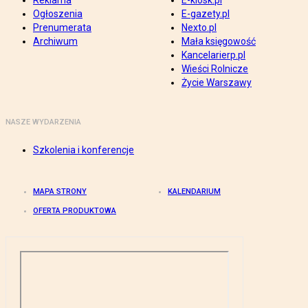
Reklama
E-kiosk.pl
Ogłoszenia
E-gazety.pl
Prenumerata
Nexto.pl
Archiwum
Mała księgowość
Kancelarierp.pl
Wieści Rolnicze
Życie Warszawy
NASZE WYDARZENIA
Szkolenia i konferencje
MAPA STRONY
KALENDARIUM
OFERTA PRODUKTOWA