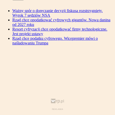
Ważny spór o doręczanie decyzji fiskusa rozstrzygnięty.
Wyrok 7 sędziów NSA
Rząd chce opodatkować cyfrowych gigantów. Nowa danina
od 2027 roku
Resort cyfryzacji chce opodatkować firmy technologiczne.
Jest projekt ustawy
Rząd chce podatku cyfrowego. Wicepremier mówi o
naśladowaniu Trumpa