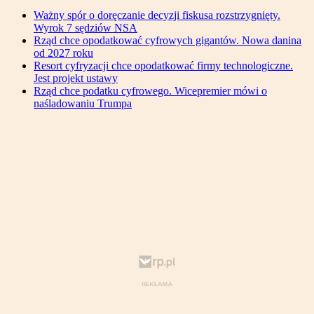
Ważny spór o doręczanie decyzji fiskusa rozstrzygnięty.
Wyrok 7 sędziów NSA
Rząd chce opodatkować cyfrowych gigantów. Nowa danina
od 2027 roku
Resort cyfryzacji chce opodatkować firmy technologiczne.
Jest projekt ustawy
Rząd chce podatku cyfrowego. Wicepremier mówi o
naśladowaniu Trumpa