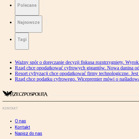
Polecane
Najnowsze
Tagi
Ważny spór o doręczanie decyzji fiskusa rozstrzygnięty. Wyr
Rząd chce opodatkować cyfrowych gigantów. Nowa danina od
Resort cyfryzacji chce opodatkować firmy technologiczne. Jest
Rząd chce podatku cyfrowego. Wicepremier mówi o naśladow
KONTAKT
O nas
Kontakt
Napisz do nas