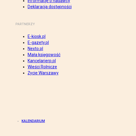
Informacje o nadawcy
Deklaracja dostępności
PARTNERZY
E-kiosk.pl
E-gazety.pl
Nexto.pl
Mała księgowość
Kancelarierp.pl
Wieści Rolnicze
Życie Warszawy
KALENDARIUM