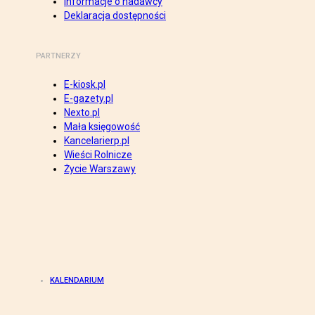
Informacje o nadawcy
Deklaracja dostępności
PARTNERZY
E-kiosk.pl
E-gazety.pl
Nexto.pl
Mała księgowość
Kancelarierp.pl
Wieści Rolnicze
Życie Warszawy
KALENDARIUM