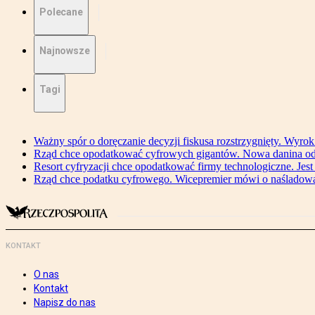
Polecane
Najnowsze
Tagi
Ważny spór o doręczanie decyzji fiskusa rozstrzygnięty. Wyr
Rząd chce opodatkować cyfrowych gigantów. Nowa danina od
Resort cyfryzacji chce opodatkować firmy technologiczne. Jest
Rząd chce podatku cyfrowego. Wicepremier mówi o naśladow
KONTAKT
O nas
Kontakt
Napisz do nas