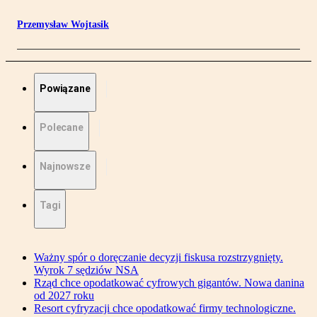
Przemysław Wojtasik
Powiązane
Polecane
Najnowsze
Tagi
Ważny spór o doręczanie decyzji fiskusa rozstrzygnięty.
Wyrok 7 sędziów NSA
Rząd chce opodatkować cyfrowych gigantów. Nowa danina
od 2027 roku
Resort cyfryzacji chce opodatkować firmy technologiczne.