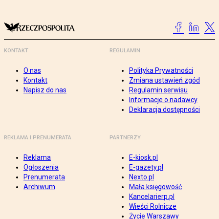
KONTAKT
REGULAMIN
O nas
Polityka Prywatności
Kontakt
Zmiana ustawień zgód
Napisz do nas
Regulamin serwisu
Informacje o nadawcy
Deklaracja dostępności
REKLAMA I PRENUMERATA
PARTNERZY
Reklama
E-kiosk.pl
Ogłoszenia
E-gazety.pl
Prenumerata
Nexto.pl
Archiwum
Mała księgowość
Kancelarierp.pl
Wieści Rolnicze
Życie Warszawy