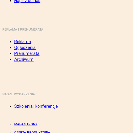
Napisz do nas
REKLAMA I PRENUMERATA
Reklama
Ogłoszenia
Prenumerata
Archiwum
NASZE WYDARZENIA
Szkolenia i konferencje
MAPA STRONY
OFERTA PRODUKTOWA