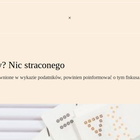
y? Nic straconego
jawnione w wykazie podatników, powinien poinformować o tym fiskusa.