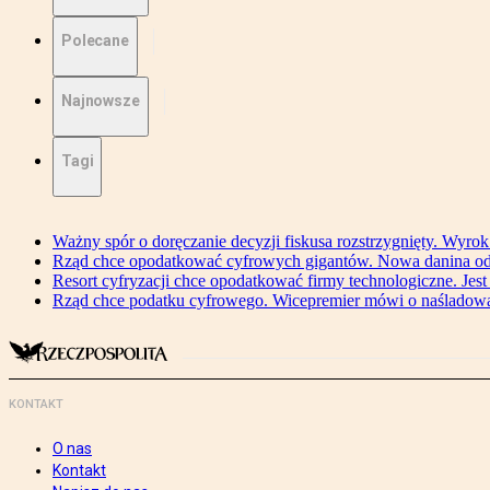
Polecane
Najnowsze
Tagi
Ważny spór o doręczanie decyzji fiskusa rozstrzygnięty. Wyr
Rząd chce opodatkować cyfrowych gigantów. Nowa danina od
Resort cyfryzacji chce opodatkować firmy technologiczne. Jest
Rząd chce podatku cyfrowego. Wicepremier mówi o naśladow
KONTAKT
O nas
Kontakt