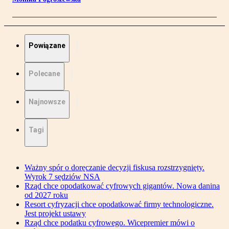
Powiązane
Polecane
Najnowsze
Tagi
Ważny spór o doręczanie decyzji fiskusa rozstrzygnięty.
Wyrok 7 sędziów NSA
Rząd chce opodatkować cyfrowych gigantów. Nowa danina
od 2027 roku
Resort cyfryzacji chce opodatkować firmy technologiczne.
Jest projekt ustawy
Rząd chce podatku cyfrowego. Wicepremier mówi o