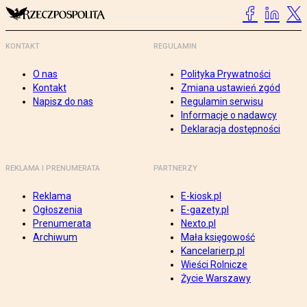
KONTAKT
REGULAMIN
O nas
Polityka Prywatności
Kontakt
Zmiana ustawień zgód
Napisz do nas
Regulamin serwisu
Informacje o nadawcy
Deklaracja dostępności
REKLAMA I PRENUMERATA
PARTNERZY
Reklama
E-kiosk.pl
Ogłoszenia
E-gazety.pl
Prenumerata
Nexto.pl
Archiwum
Mała księgowość
Kancelarierp.pl
Wieści Rolnicze
Życie Warszawy