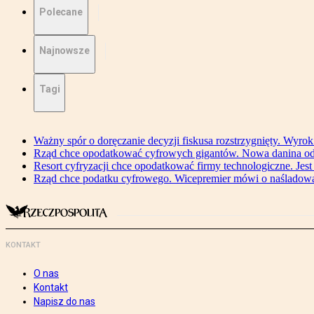
Polecane
Najnowsze
Tagi
Ważny spór o doręczanie decyzji fiskusa rozstrzygnięty. Wyr
Rząd chce opodatkować cyfrowych gigantów. Nowa danina od
Resort cyfryzacji chce opodatkować firmy technologiczne. Jest
Rząd chce podatku cyfrowego. Wicepremier mówi o naśladow
KONTAKT
O nas
Kontakt
Napisz do nas