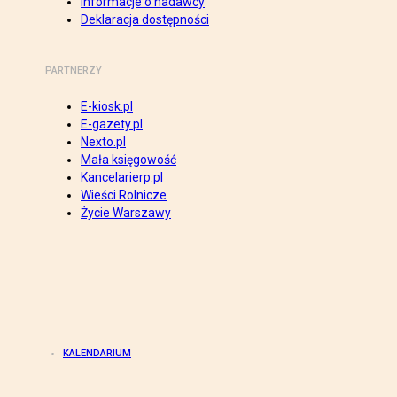
Informacje o nadawcy
Deklaracja dostępności
PARTNERZY
E-kiosk.pl
E-gazety.pl
Nexto.pl
Mała księgowość
Kancelarierp.pl
Wieści Rolnicze
Życie Warszawy
KALENDARIUM