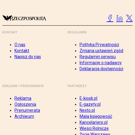
KONTAKT
REGULAMIN
O nas
Polityka Prywatności
Kontakt
Zmiana ustawień zgód
Napisz do nas
Regulamin serwisu
Informacje o nadawcy
Deklaracja dostępności
REKLAMA I PRENUMERATA
PARTNERZY
Reklama
E-kiosk.pl
Ogłoszenia
E-gazety.pl
Prenumerata
Nexto.pl
Archiwum
Mała księgowość
Kancelarierp.pl
Wieści Rolnicze
Życie Warszawy