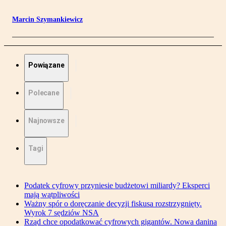
Marcin Szymankiewicz
Powiązane
Polecane
Najnowsze
Tagi
Podatek cyfrowy przyniesie budżetowi miliardy? Eksperci
mają wątpliwości
Ważny spór o doręczanie decyzji fiskusa rozstrzygnięty.
Wyrok 7 sędziów NSA
Rząd chce opodatkować cyfrowych gigantów. Nowa danina