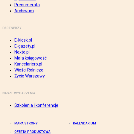
Prenumerata
Archiwum
PARTNERZY
E-kiosk.pl
E-gazety.pl
Nexto.pl
Mała księgowość
Kancelarierp.pl
Wieści Rolnicze
Życie Warszawy
NASZE WYDARZENIA
Szkolenia i konferencje
MAPA STRONY
KALENDARIUM
OFERTA PRODUKTOWA