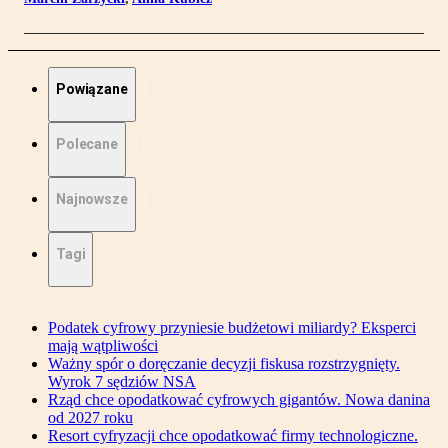
Powiązane
Polecane
Najnowsze
Tagi
Podatek cyfrowy przyniesie budżetowi miliardy? Eksperci
mają wątpliwości
Ważny spór o doręczanie decyzji fiskusa rozstrzygnięty.
Wyrok 7 sędziów NSA
Rząd chce opodatkować cyfrowych gigantów. Nowa danina
od 2027 roku
Resort cyfryzacji chce opodatkować firmy technologiczne.