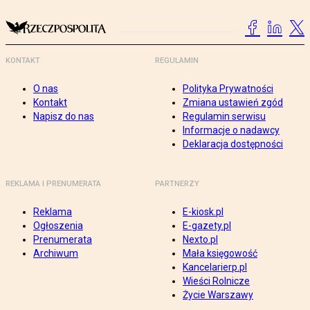
KONTAKT
REGULAMIN
O nas
Polityka Prywatności
Kontakt
Zmiana ustawień zgód
Napisz do nas
Regulamin serwisu
Informacje o nadawcy
Deklaracja dostępności
REKLAMA I PRENUMERATA
PARTNERZY
Reklama
E-kiosk.pl
Ogłoszenia
E-gazety.pl
Prenumerata
Nexto.pl
Archiwum
Mała księgowość
Kancelarierp.pl
Wieści Rolnicze
Życie Warszawy