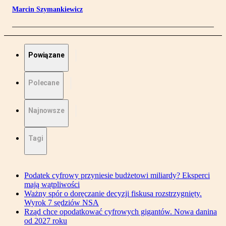
Marcin Szymankiewicz
Powiązane
Polecane
Najnowsze
Tagi
Podatek cyfrowy przyniesie budżetowi miliardy? Eksperci
mają wątpliwości
Ważny spór o doręczanie decyzji fiskusa rozstrzygnięty.
Wyrok 7 sędziów NSA
Rząd chce opodatkować cyfrowych gigantów. Nowa danina
od 2027 roku