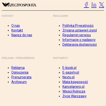
KONTAKT
REGULAMIN
O nas
Polityka Prywatności
Kontakt
Zmiana ustawień zgód
Napisz do nas
Regulamin serwisu
Informacje o nadawcy
Deklaracja dostępności
REKLAMA I PRENUMERATA
PARTNERZY
Reklama
E-kiosk.pl
Ogłoszenia
E-gazety.pl
Prenumerata
Nexto.pl
Archiwum
Mała księgowość
Kancelarierp.pl
Wieści Rolnicze
Życie Warszawy