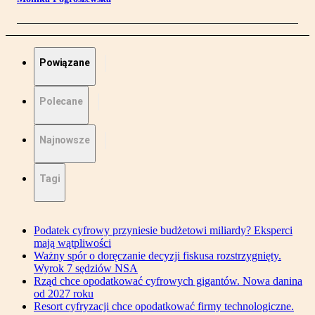
Powiązane
Polecane
Najnowsze
Tagi
Podatek cyfrowy przyniesie budżetowi miliardy? Eksperci
mają wątpliwości
Ważny spór o doręczanie decyzji fiskusa rozstrzygnięty.
Wyrok 7 sędziów NSA
Rząd chce opodatkować cyfrowych gigantów. Nowa danina
od 2027 roku
Resort cyfryzacji chce opodatkować firmy technologiczne.