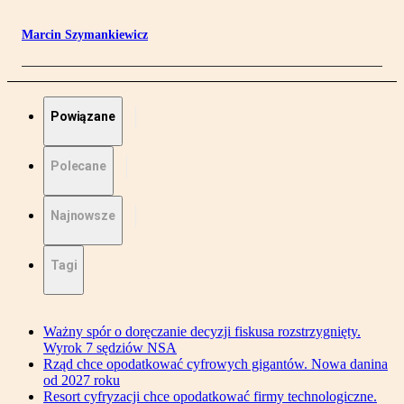
Marcin Szymankiewicz
Powiązane
Polecane
Najnowsze
Tagi
Ważny spór o doręczanie decyzji fiskusa rozstrzygnięty.
Wyrok 7 sędziów NSA
Rząd chce opodatkować cyfrowych gigantów. Nowa danina
od 2027 roku
Resort cyfryzacji chce opodatkować firmy technologiczne.