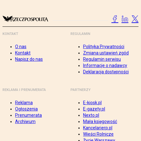
KONTAKT
REGULAMIN
O nas
Polityka Prywatności
Kontakt
Zmiana ustawień zgód
Napisz do nas
Regulamin serwisu
Informacje o nadawcy
Deklaracja dostępności
REKLAMA I PRENUMERATA
PARTNERZY
Reklama
E-kiosk.pl
Ogłoszenia
E-gazety.pl
Prenumerata
Nexto.pl
Archiwum
Mała księgowość
Kancelarierp.pl
Wieści Rolnicze
Życie Warszawy