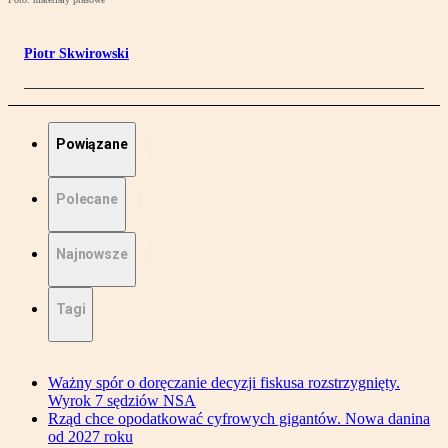
Piotr Skwirowski
Powiązane
Polecane
Najnowsze
Tagi
Ważny spór o doręczanie decyzji fiskusa rozstrzygnięty.
Wyrok 7 sędziów NSA
Rząd chce opodatkować cyfrowych gigantów. Nowa danina
od 2027 roku