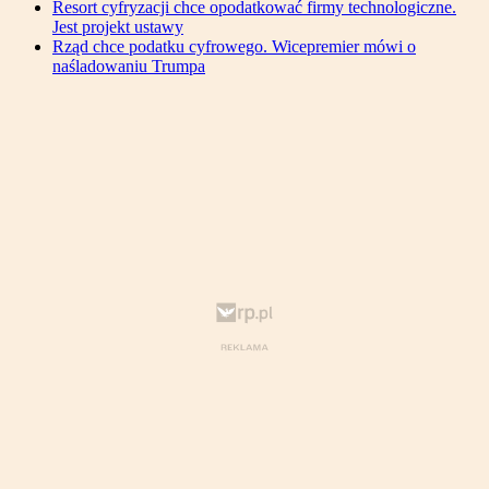
Resort cyfryzacji chce opodatkować firmy technologiczne.
Jest projekt ustawy
Rząd chce podatku cyfrowego. Wicepremier mówi o
naśladowaniu Trumpa