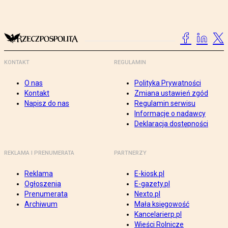
KONTAKT
REGULAMIN
O nas
Polityka Prywatności
Kontakt
Zmiana ustawień zgód
Napisz do nas
Regulamin serwisu
Informacje o nadawcy
Deklaracja dostępności
REKLAMA I PRENUMERATA
PARTNERZY
Reklama
E-kiosk.pl
Ogłoszenia
E-gazety.pl
Prenumerata
Nexto.pl
Archiwum
Mała księgowość
Kancelarierp.pl
Wieści Rolnicze