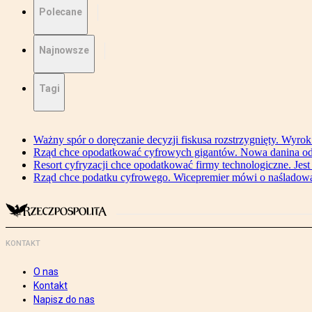
Polecane
Najnowsze
Tagi
Ważny spór o doręczanie decyzji fiskusa rozstrzygnięty. Wyr
Rząd chce opodatkować cyfrowych gigantów. Nowa danina od
Resort cyfryzacji chce opodatkować firmy technologiczne. Jest
Rząd chce podatku cyfrowego. Wicepremier mówi o naśladow
KONTAKT
O nas
Kontakt
Napisz do nas