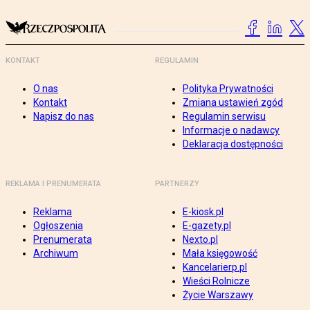
KONTAKT
REGULAMIN
O nas
Polityka Prywatności
Kontakt
Zmiana ustawień zgód
Napisz do nas
Regulamin serwisu
Informacje o nadawcy
Deklaracja dostępności
REKLAMA I PRENUMERATA
PARTNERZY
Reklama
E-kiosk.pl
Ogłoszenia
E-gazety.pl
Prenumerata
Nexto.pl
Archiwum
Mała księgowość
Kancelarierp.pl
Wieści Rolnicze
Życie Warszawy