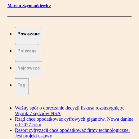
Marcin Szymankiewicz
Powiązane
Polecane
Najnowsze
Tagi
Ważny spór o doręczanie decyzji fiskusa rozstrzygnięty.
Wyrok 7 sędziów NSA
Rząd chce opodatkować cyfrowych gigantów. Nowa danina
od 2027 roku
Resort cyfryzacji chce opodatkować firmy technologiczne.
Jest projekt ustawy