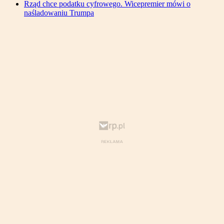
Rząd chce podatku cyfrowego. Wicepremier mówi o
naśladowaniu Trumpa