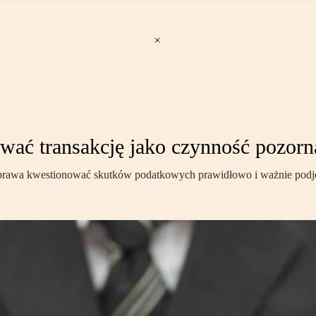
ać transakcję jako czynność pozorn
ją prawa kwestionować skutków podatkowych prawidłowo i ważnie podj