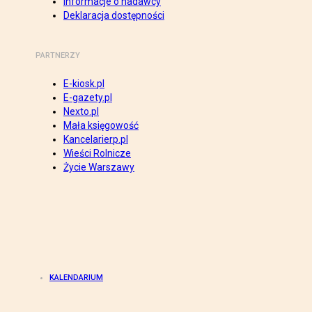
Informacje o nadawcy
Deklaracja dostępności
PARTNERZY
E-kiosk.pl
E-gazety.pl
Nexto.pl
Mała księgowość
Kancelarierp.pl
Wieści Rolnicze
Życie Warszawy
KALENDARIUM