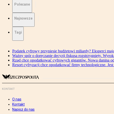
Polecane
Najnowsze
Tagi
Podatek cyfrowy przyniesie budżetowi miliardy? Eksperci maj
Ważny spór o doręczanie decyzji fiskusa rozstrzygnięty. Wyr
Rząd chce opodatkować cyfrowych gigantów. Nowa danina od
Resort cyfryzacji chce opodatkować firmy technologiczne. Jest
KONTAKT
O nas
Kontakt
Napisz do nas