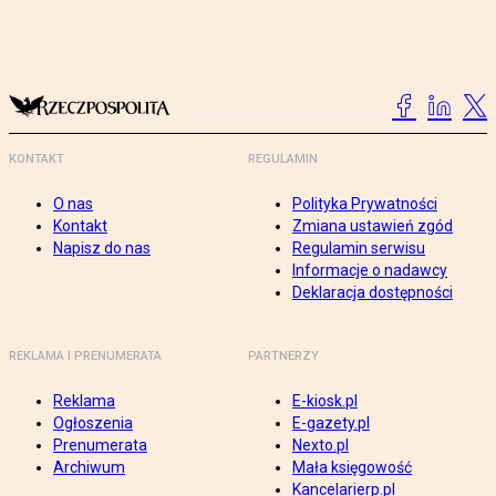
KONTAKT
REGULAMIN
O nas
Polityka Prywatności
Kontakt
Zmiana ustawień zgód
Napisz do nas
Regulamin serwisu
Informacje o nadawcy
Deklaracja dostępności
REKLAMA I PRENUMERATA
PARTNERZY
Reklama
E-kiosk.pl
Ogłoszenia
E-gazety.pl
Prenumerata
Nexto.pl
Archiwum
Mała księgowość
Kancelarierp.pl