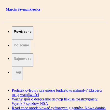
Marcin Szymankiewicz
Powiązane
Polecane
Najnowsze
Tagi
Podatek cyfrowy przyniesie budżetowi miliardy? Eksperci
mają wątpliwości
Ważny spór o doręczanie decyzji fiskusa rozstrzygnięty.
Wyrok 7 sędziów NSA
Rząd chce opodatkować cyfrowych gigantów. Nowa danina