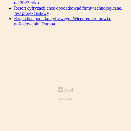
od 2027 roku
Resort cyfryzacji chce opodatkować firmy technologiczne.
Jest projekt ustawy
Rząd chce podatku cyfrowego. Wicepremier mówi o
naśladowaniu Trumpa