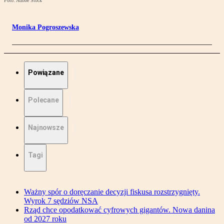
Foto: Adobe Stock
Monika Pogroszewska
Powiązane
Polecane
Najnowsze
Tagi
Ważny spór o doręczanie decyzji fiskusa rozstrzygnięty.
Wyrok 7 sędziów NSA
Rząd chce opodatkować cyfrowych gigantów. Nowa danina
od 2027 roku