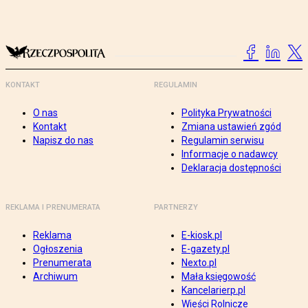
KONTAKT
REGULAMIN
O nas
Polityka Prywatności
Kontakt
Zmiana ustawień zgód
Napisz do nas
Regulamin serwisu
Informacje o nadawcy
Deklaracja dostępności
REKLAMA I PRENUMERATA
PARTNERZY
Reklama
E-kiosk.pl
Ogłoszenia
E-gazety.pl
Prenumerata
Nexto.pl
Archiwum
Mała księgowość
Kancelarierp.pl
Wieści Rolnicze