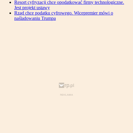
Resort cyfryzacji chce opodatkować firmy technologiczne.
Jest projekt ustawy
Rząd chce podatku cyfrowego. Wicepremier mówi o
naśladowaniu Trumpa