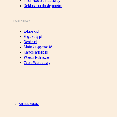
Informacje o nadawcy
Deklaracja dostępności
PARTNERZY
E-kiosk.pl
E-gazety.pl
Nexto.pl
Mała księgowość
Kancelarierp.pl
Wieści Rolnicze
Życie Warszawy
KALENDARIUM