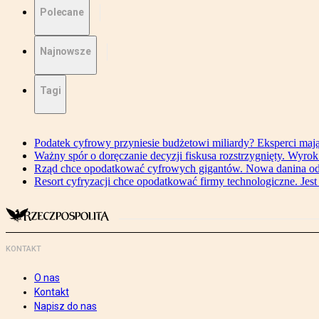
Polecane
Najnowsze
Tagi
Podatek cyfrowy przyniesie budżetowi miliardy? Eksperci maj
Ważny spór o doręczanie decyzji fiskusa rozstrzygnięty. Wyr
Rząd chce opodatkować cyfrowych gigantów. Nowa danina od
Resort cyfryzacji chce opodatkować firmy technologiczne. Jest
KONTAKT
O nas
Kontakt
Napisz do nas