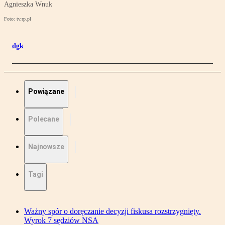
Agnieszka Wnuk
Foto: tv.rp.pl
dgk
Powiązane
Polecane
Najnowsze
Tagi
Ważny spór o doręczanie decyzji fiskusa rozstrzygnięty.
Wyrok 7 sędziów NSA