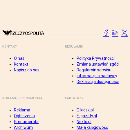
KONTAKT
REGULAMIN
O nas
Polityka Prywatności
Kontakt
Zmiana ustawień zgód
Napisz do nas
Regulamin serwisu
Informacje o nadawcy
Deklaracja dostępności
REKLAMA I PRENUMERATA
PARTNERZY
Reklama
E-kiosk.pl
Ogłoszenia
E-gazety.pl
Prenumerata
Nexto.pl
Archiwum
Mała księgowość