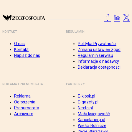
KONTAKT
REGULAMIN
O nas
Polityka Prywatności
Kontakt
Zmiana ustawień zgód
Napisz do nas
Regulamin serwisu
Informacje o nadawcy
Deklaracja dostępności
REKLAMA I PRENUMERATA
PARTNERZY
Reklama
E-kiosk.pl
Ogłoszenia
E-gazety.pl
Prenumerata
Nexto.pl
Archiwum
Mała księgowość
Kancelarierp.pl
Wieści Rolnicze
Życie Warszawy