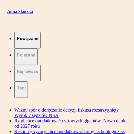
Anna Skórska
Powiązane
Polecane
Najnowsze
Tagi
Ważny spór o doręczanie decyzji fiskusa rozstrzygnięty.
Wyrok 7 sędziów NSA
Rząd chce opodatkować cyfrowych gigantów. Nowa danina
od 2027 roku
Resort cyfryzacji chce opodatkować firmy technologiczne.