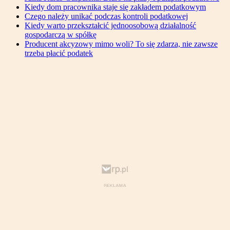
Kiedy dom pracownika staje się zakładem podatkowym
Czego należy unikać podczas kontroli podatkowej
Kiedy warto przekształcić jednoosobową działalność
gospodarczą w spółkę
Producent akcyzowy mimo woli? To się zdarza, nie zawsze
trzeba płacić podatek