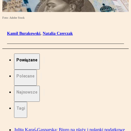
Foto: Adobe Stock
Kamil Burakowski
,
Natalia Czerczak
Powiązane
Polecane
Najnowsze
Tagi
Julita Karaś-Gasparska: Biuro na plaży i pułapki podatkowe