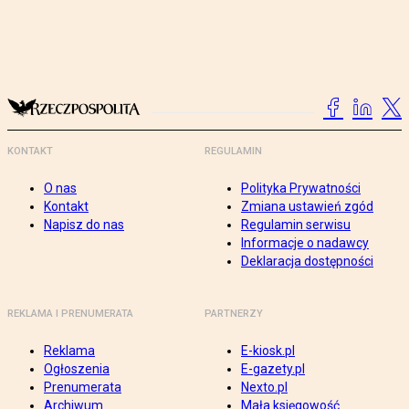
KONTAKT
REGULAMIN
O nas
Polityka Prywatności
Kontakt
Zmiana ustawień zgód
Napisz do nas
Regulamin serwisu
Informacje o nadawcy
Deklaracja dostępności
REKLAMA I PRENUMERATA
PARTNERZY
Reklama
E-kiosk.pl
Ogłoszenia
E-gazety.pl
Prenumerata
Nexto.pl
Archiwum
Mała księgowość