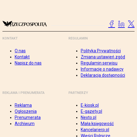
KONTAKT
REGULAMIN
O nas
Polityka Prywatności
Kontakt
Zmiana ustawień zgód
Napisz do nas
Regulamin serwisu
Informacje o nadawcy
Deklaracja dostępności
REKLAMA I PRENUMERATA
PARTNERZY
Reklama
E-kiosk.pl
Ogłoszenia
E-gazety.pl
Prenumerata
Nexto.pl
Archiwum
Mała księgowość
Kancelarierp.pl
Wieści Rolnicze