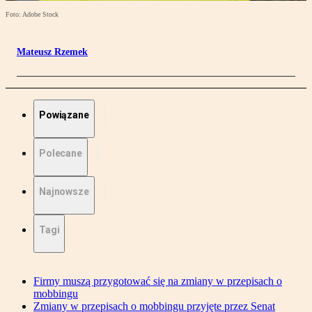
Foto: Adobe Stock
Mateusz Rzemek
Powiązane
Polecane
Najnowsze
Tagi
Firmy muszą przygotować się na zmiany w przepisach o
mobbingu
Zmiany w przepisach o mobbingu przyjęte przez Senat