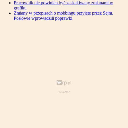
Pracownik nie powinien być zaskakiwany zmianami w
grafiku
Zmiany w przepisach o mobbingu przyjęte przez Sejm.
Posłowie wprowadzili poprawki