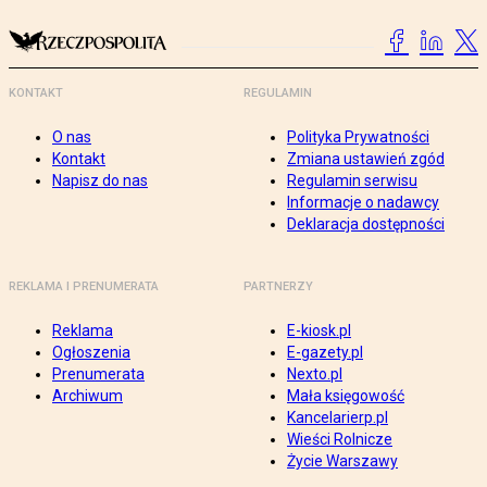
KONTAKT
REGULAMIN
O nas
Polityka Prywatności
Kontakt
Zmiana ustawień zgód
Napisz do nas
Regulamin serwisu
Informacje o nadawcy
Deklaracja dostępności
REKLAMA I PRENUMERATA
PARTNERZY
Reklama
E-kiosk.pl
Ogłoszenia
E-gazety.pl
Prenumerata
Nexto.pl
Archiwum
Mała księgowość
Kancelarierp.pl
Wieści Rolnicze
Życie Warszawy