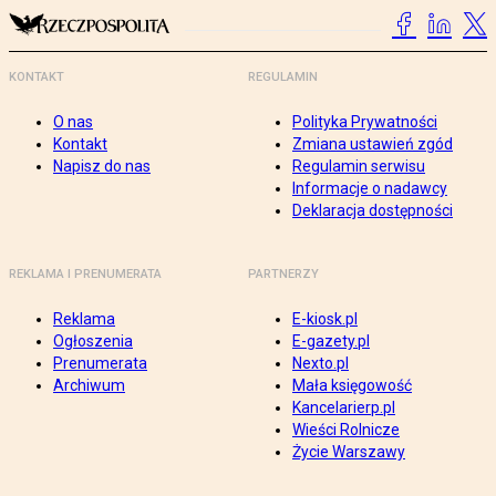
KONTAKT
REGULAMIN
O nas
Polityka Prywatności
Kontakt
Zmiana ustawień zgód
Napisz do nas
Regulamin serwisu
Informacje o nadawcy
Deklaracja dostępności
REKLAMA I PRENUMERATA
PARTNERZY
Reklama
E-kiosk.pl
Ogłoszenia
E-gazety.pl
Prenumerata
Nexto.pl
Archiwum
Mała księgowość
Kancelarierp.pl
Wieści Rolnicze
Życie Warszawy