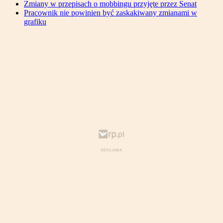
Zmiany w przepisach o mobbingu przyjęte przez Senat
Pracownik nie powinien być zaskakiwany zmianami w
grafiku