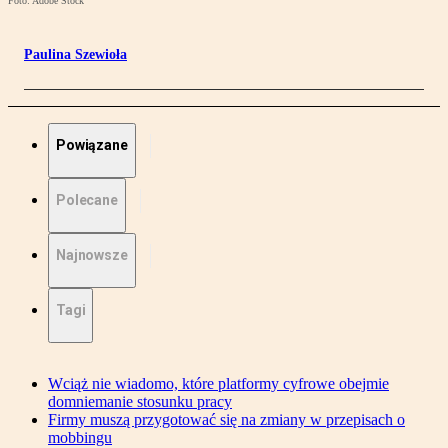
Foto: Adobe Stock
Paulina Szewioła
Powiązane
Polecane
Najnowsze
Tagi
Wciąż nie wiadomo, które platformy cyfrowe obejmie
domniemanie stosunku pracy
Firmy muszą przygotować się na zmiany w przepisach o
mobbingu