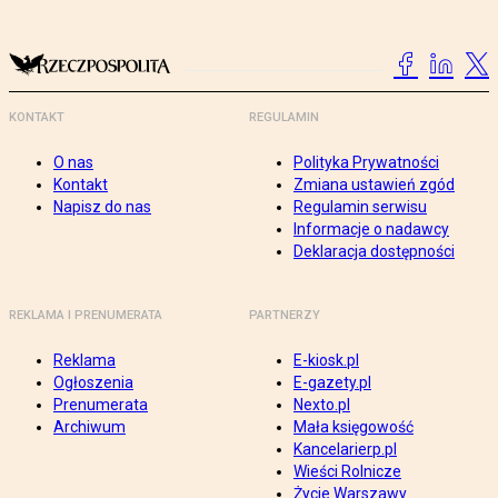
KONTAKT
REGULAMIN
O nas
Polityka Prywatności
Kontakt
Zmiana ustawień zgód
Napisz do nas
Regulamin serwisu
Informacje o nadawcy
Deklaracja dostępności
REKLAMA I PRENUMERATA
PARTNERZY
Reklama
E-kiosk.pl
Ogłoszenia
E-gazety.pl
Prenumerata
Nexto.pl
Archiwum
Mała księgowość
Kancelarierp.pl
Wieści Rolnicze
Życie Warszawy