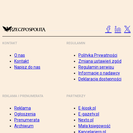
KONTAKT
REGULAMIN
O nas
Polityka Prywatności
Kontakt
Zmiana ustawień zgód
Napisz do nas
Regulamin serwisu
Informacje o nadawcy
Deklaracja dostępności
REKLAMA I PRENUMERATA
PARTNERZY
Reklama
E-kiosk.pl
Ogłoszenia
E-gazety.pl
Prenumerata
Nexto.pl
Archiwum
Mała księgowość
Kancelarierp.pl