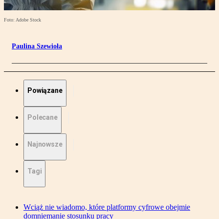
Foto: Adobe Stock
Paulina Szewioła
Powiązane
Polecane
Najnowsze
Tagi
Wciąż nie wiadomo, które platformy cyfrowe obejmie
domniemanie stosunku pracy