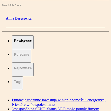
Foto: Adobe Stock
Anna Borysewicz
Powiązane
Polecane
Najnowsze
Tagi
Fundacje rodzinne inwestują w nieruchomości i energetykę.
Niektóre w 40 spółek naraz
Jest sposób na SENT. Status AEO może pomóc firmom