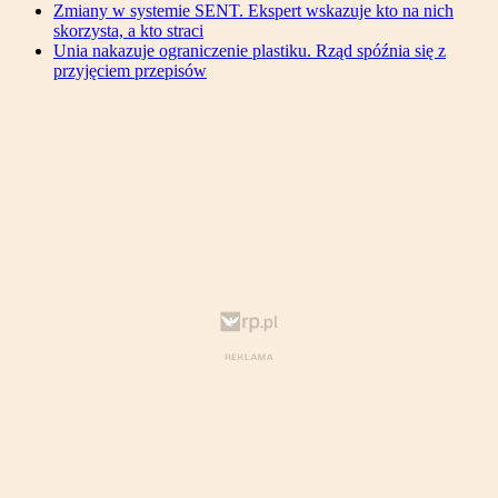
Zmiany w systemie SENT. Ekspert wskazuje kto na nich
skorzysta, a kto straci
Unia nakazuje ograniczenie plastiku. Rząd spóźnia się z
przyjęciem przepisów