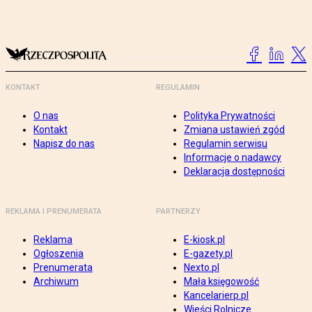
KONTAKT
REGULAMIN
O nas
Polityka Prywatności
Kontakt
Zmiana ustawień zgód
Napisz do nas
Regulamin serwisu
Informacje o nadawcy
Deklaracja dostępności
REKLAMA I PRENUMERATA
PARTNERZY
Reklama
E-kiosk.pl
Ogłoszenia
E-gazety.pl
Prenumerata
Nexto.pl
Archiwum
Mała księgowość
Kancelarierp.pl
Wieści Rolnicze