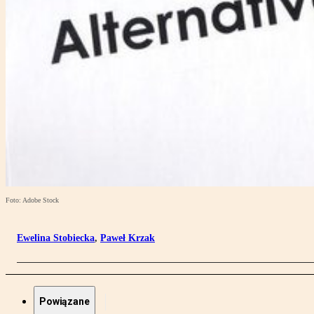
Foto: Adobe Stock
Ewelina Stobiecka
,
Paweł Krzak
Powiązane