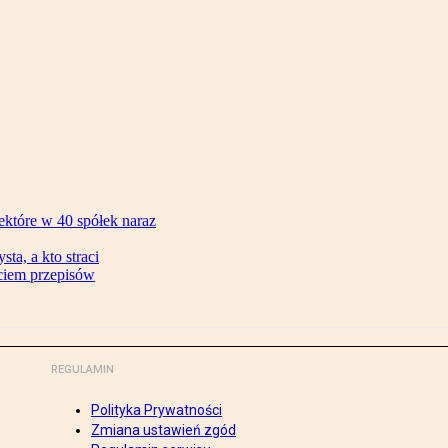
ektóre w 40 spółek naraz
ta, a kto straci
ęciem przepisów
REGULAMIN
Polityka Prywatności
Zmiana ustawień zgód