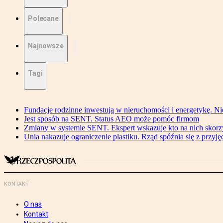
Polecane
Najnowsze
Tagi
Fundacje rodzinne inwestują w nieruchomości i energetykę. Ni
Jest sposób na SENT. Status AEO może pomóc firmom
Zmiany w systemie SENT. Ekspert wskazuje kto na nich skorzys
Unia nakazuje ograniczenie plastiku. Rząd spóźnia się z przyj
KONTAKT
O nas
Kontakt