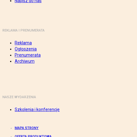
Napisz do nas
REKLAMA I PRENUMERATA
Reklama
Ogłoszenia
Prenumerata
Archiwum
NASZE WYDARZENIA
Szkolenia i konferencje
MAPA STRONY
OFERTA PRODUKTOWA